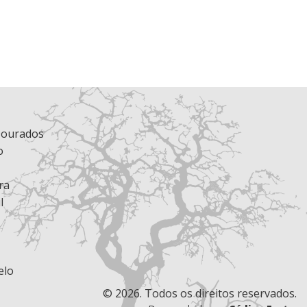
Dourados
o
ra
l
elo
© 2026. Todos os direitos reservados.