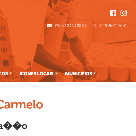
FALE CONOSCO
34 99681-7631
ICOS
ÍCONES LOCAIS
MUNICÍPIOS
Carmelo
la��o