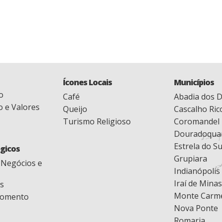
Ícones Locais
Municípios
o
Café
Abadia dos 
o e Valores
Queijo
Cascalho Ric
Turismo Religioso
Coromandel
Douradoqua
Estrela do Su
égicos
Grupiara
 Negócios e
Indianópolis
Iraí de Minas
s
Monte Carm
 Fomento
Nova Ponte
Romaria