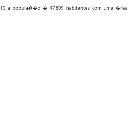
2010 a popula��o � 47.809 habitantes com uma �rea