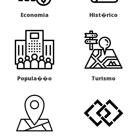
Economia
Hist�rico
Popula��o
Turismo