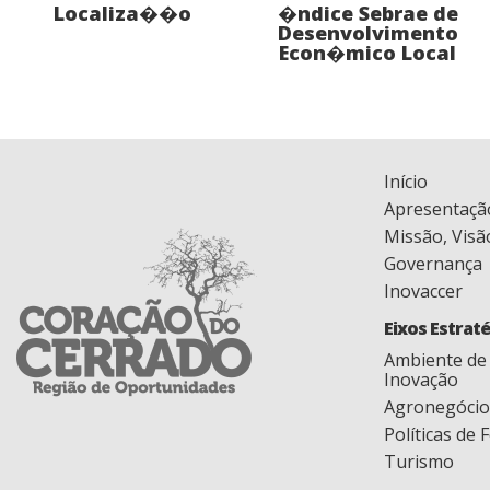
Localiza��o
�ndice Sebrae de
Desenvolvimento
Econ�mico Local
Início
Apresentaçã
Missão, Visã
Governança
Inovaccer
Eixos Estrat
Ambiente de
Inovação
Agronegócio
Políticas de
Turismo