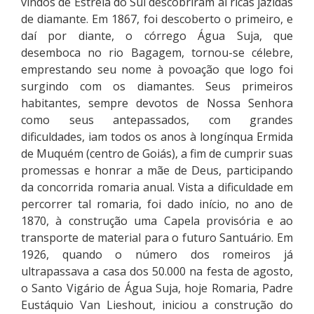
vindos de Estrela do Sul descobriram aí ricas jazidas
de diamante. Em 1867, foi descoberto o primeiro, e
daí por diante, o córrego Água Suja, que
desemboca no rio Bagagem, tornou-se célebre,
emprestando seu nome à povoação que logo foi
surgindo com os diamantes. Seus primeiros
habitantes, sempre devotos de Nossa Senhora
como seus antepassados, com grandes
dificuldades, iam todos os anos à longínqua Ermida
de Muquém (centro de Goiás), a fim de cumprir suas
promessas e honrar a mãe de Deus, participando
da concorrida romaria anual. Vista a dificuldade em
percorrer tal romaria, foi dado início, no ano de
1870, à construção uma Capela provisória e ao
transporte de material para o futuro Santuário. Em
1926, quando o número dos romeiros já
ultrapassava a casa dos 50.000 na festa de agosto,
o Santo Vigário de Água Suja, hoje Romaria, Padre
Eustáquio Van Lieshout, iniciou a construção do