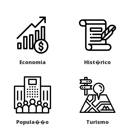
Economia
Hist�rico
Popula��o
Turismo